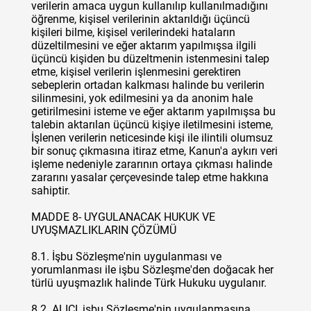
verilerin amaca uygun kullanılıp kullanılmadığını
öğrenme, kişisel verilerinin aktarıldığı üçüncü
kişileri bilme, kişisel verilerindeki hataların
düzeltilmesini ve eğer aktarım yapılmışsa ilgili
üçüncü kişiden bu düzeltmenin istenmesini talep
etme, kişisel verilerin işlenmesini gerektiren
sebeplerin ortadan kalkması halinde bu verilerin
silinmesini, yok edilmesini ya da anonim hale
getirilmesini isteme ve eğer aktarım yapılmışsa bu
talebin aktarılan üçüncü kişiye iletilmesini isteme,
İşlenen verilerin neticesinde kişi ile ilintili olumsuz
bir sonuç çıkmasına itiraz etme, Kanun'a aykırı veri
işleme nedeniyle zararının ortaya çıkması halinde
zararını yasalar çerçevesinde talep etme hakkına
sahiptir.
MADDE 8- UYGULANACAK HUKUK VE
UYUŞMAZLIKLARIN ÇÖZÜMÜ
8.1. İşbu Sözleşme'nin uygulanması ve
yorumlanması ile işbu Sözleşme'den doğacak her
türlü uyuşmazlık halinde Türk Hukuku uygulanır.
8.2. ALICI, işbu Sözleşme'nin uygulanmasına