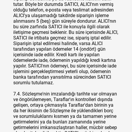
tutar. Böyle bir durumda SATICI, ALICI'nın vermiş
olduğu telefon, e-posta veya teslimat adresinden
ALICI'ya ulaşamadığı takdirde siparişin işleme
alınmasını 5 (beş) gün süreyle dondurur. ALICI'nın
bu süre zarfında SATICI ile konuyla ilgili olarak
iletişime geçmesi beklenir. Bu süre içerisinde ALICI,
SATICI ile irtibata geçmez ise, sipariş iptal edilir.
Siparişin iptal edilmesi halinde, varsa ALICI
tarafından yapılan ödemeler 14 (ondört) gün
içerisinde iade edilir. Kredi kartı ile yapılan
ödemelerde iade, ödemenin yapıldığı kredi kartına
yapılır. SATICI'nın ödemeyi, bu süre içerisinde iade
işlemini gerçekleştirmesi yeterli olup, ödemenin
banka tarafından yansıtılma sürecinden SATICI
sorumlu tutulamaz.
7.4. Sözleşme'nin imzalandığı tarihte var olmayan
ve öngörülemeyen, Taraflar'ın kontrolleri dışında
gelişen, ortaya çıkmasıyla Taraflar'dan birinin ya
da her ikisinin de Sözleşme ile yüklendikleri borç
ve sorumluluklarını kısmen ya da tamamen yerine
getirmelerini ya da bunları zamanında yerine
getirmelerini imkansızlaştıran haller, mücbir sebep