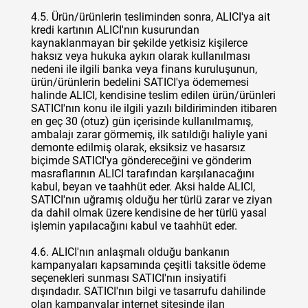
4.5. Ürün/ürünlerin tesliminden sonra, ALICI'ya ait
kredi kartının ALICI'nın kusurundan
kaynaklanmayan bir şekilde yetkisiz kişilerce
haksız veya hukuka aykırı olarak kullanılması
nedeni ile ilgili banka veya finans kuruluşunun,
ürün/ürünlerin bedelini SATICI'ya ödememesi
halinde ALICI, kendisine teslim edilen ürün/ürünleri
SATICI'nın konu ile ilgili yazılı bildiriminden itibaren
en geç 30 (otuz) gün içerisinde kullanılmamış,
ambalajı zarar görmemiş, ilk satıldığı haliyle yani
demonte edilmiş olarak, eksiksiz ve hasarsız
biçimde SATICI'ya göndereceğini ve gönderim
masraflarının ALICI tarafından karşılanacağını
kabul, beyan ve taahhüt eder. Aksi halde ALICI,
SATICI'nın uğramış olduğu her türlü zarar ve ziyan
da dahil olmak üzere kendisine de her türlü yasal
işlemin yapılacağını kabul ve taahhüt eder.
4.6. ALICI'nın anlaşmalı olduğu bankanın
kampanyaları kapsamında çeşitli taksitle ödeme
seçenekleri sunması SATICI'nın insiyatifi
dışındadır. SATICI'nın bilgi ve tasarrufu dahilinde
olan kampanyalar internet sitesinde ilan