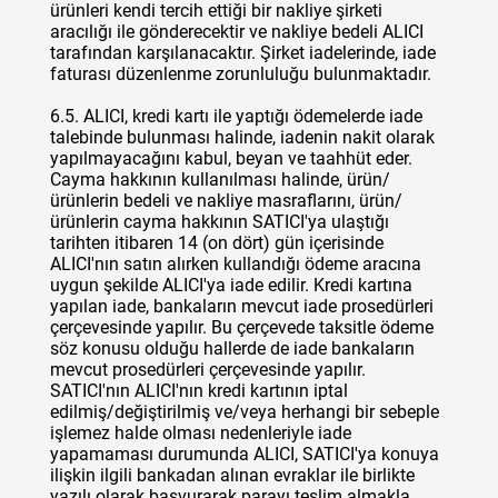
ürünleri kendi tercih ettiği bir nakliye şirketi
aracılığı ile gönderecektir ve nakliye bedeli ALICI
tarafından karşılanacaktır. Şirket iadelerinde, iade
faturası düzenlenme zorunluluğu bulunmaktadır.
6.5. ALICI, kredi kartı ile yaptığı ödemelerde iade
talebinde bulunması halinde, iadenin nakit olarak
yapılmayacağını kabul, beyan ve taahhüt eder.
Cayma hakkının kullanılması halinde, ürün/
ürünlerin bedeli ve nakliye masraflarını, ürün/
ürünlerin cayma hakkının SATICI'ya ulaştığı
tarihten itibaren 14 (on dört) gün içerisinde
ALICI'nın satın alırken kullandığı ödeme aracına
uygun şekilde ALICI'ya iade edilir. Kredi kartına
yapılan iade, bankaların mevcut iade prosedürleri
çerçevesinde yapılır. Bu çerçevede taksitle ödeme
söz konusu olduğu hallerde de iade bankaların
mevcut prosedürleri çerçevesinde yapılır.
SATICI'nın ALICI'nın kredi kartının iptal
edilmiş/değiştirilmiş ve/veya herhangi bir sebeple
işlemez halde olması nedenleriyle iade
yapamaması durumunda ALICI, SATICI'ya konuya
ilişkin ilgili bankadan alınan evraklar ile birlikte
yazılı olarak başvurarak parayı teslim almakla