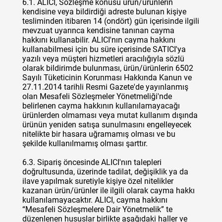
6.1. ALICI, Sözleşme konusu ürün/ürünlerin
kendisine veya bildirdiği adreste bulunan kişiye
tesliminden itibaren 14 (ondört) gün içerisinde ilgili
mevzuat uyarınca kendisine tanınan cayma
hakkını kullanabilir. ALICI'nın cayma hakkını
kullanabilmesi için bu süre içerisinde SATICI'ya
yazılı veya müşteri hizmetleri aracılığıyla sözlü
olarak bildirimde bulunması, ürün/ürünlerin 6502
Sayılı Tüketicinin Korunması Hakkında Kanun ve
27.11.2014 tarihli Resmi Gazete'de yayınlanmış
olan Mesafeli Sözleşmeler Yönetmeliği'nde
belirlenen cayma hakkının kullanılamayacağı
ürünlerden olmaması veya mutat kullanım dışında
ürünün yeniden satışa sunulmasını engelleyecek
nitelikte bir hasara uğramamış olması ve bu
şekilde kullanılmamış olması şarttır.
6.3. Sipariş öncesinde ALICI'nın talepleri
doğrultusunda, üzerinde tadilat, değişiklik ya da
ilave yapılmak suretiyle kişiye özel nitelikler
kazanan ürün/ürünler ile ilgili olarak cayma hakkı
kullanılamayacaktır. ALICI, cayma hakkını
“Mesafeli Sözleşmelere Dair Yönetmelik” te
düzenlenen hususlar birlikte aşağıdaki haller ve