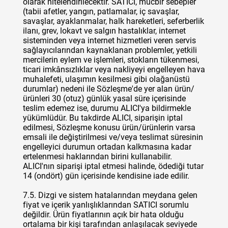
olarak nitelendirilecektir. SATICI, mücbir sebepler
(tabii afetler, yangın, patlamalar, iç savaşlar,
savaşlar, ayaklanmalar, halk hareketleri, seferberlik
ilanı, grev, lokavt ve salgın hastalıklar, internet
sisteminden veya internet hizmetleri veren servis
sağlayıcılarından kaynaklanan problemler, yetkili
mercilerin eylem ve işlemleri, stokların tükenmesi,
ticari imkânsızlıklar veya nakliyeyi engelleyen hava
muhalefeti, ulaşımın kesilmesi gibi olağanüstü
durumlar) nedeni ile Sözleşme'de yer alan ürün/
ürünleri 30 (otuz) günlük yasal süre içerisinde
teslim edemez ise, durumu ALICI'ya bildirmekle
yükümlüdür. Bu takdirde ALICI, siparişin iptal
edilmesi, Sözleşme konusu ürün/ürünlerin varsa
emsali ile değiştirilmesi ve/veya teslimat süresinin
engelleyici durumun ortadan kalkmasına kadar
ertelenmesi haklarından birini kullanabilir.
ALICI'nın siparişi iptal etmesi halinde, ödediği tutar
14 (ondört) gün içerisinde kendisine iade edilir.
7.5. Dizgi ve sistem hatalarından meydana gelen
fiyat ve içerik yanlışlıklarından SATICI sorumlu
değildir. Ürün fiyatlarının açık bir hata olduğu
ortalama bir kişi tarafından anlaşılacak seviyede