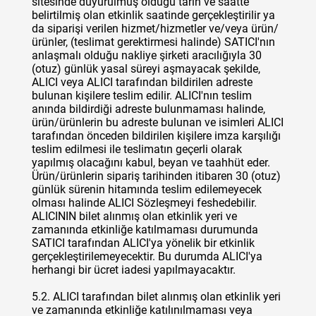
sitesinde duyurulmuş olduğu tarih ve saatte
belirtilmiş olan etkinlik saatinde gerçekleştirilir ya
da siparişi verilen hizmet/hizmetler ve/veya ürün/
ürünler, (teslimat gerektirmesi halinde) SATICI'nın
anlaşmalı olduğu nakliye şirketi aracılığıyla 30
(otuz) günlük yasal süreyi aşmayacak şekilde,
ALICI veya ALICI tarafından bildirilen adreste
bulunan kişilere teslim edilir. ALICI'nın teslim
anında bildirdiği adreste bulunmaması halinde,
ürün/ürünlerin bu adreste bulunan ve isimleri ALICI
tarafından önceden bildirilen kişilere imza karşılığı
teslim edilmesi ile teslimatın geçerli olarak
yapılmış olacağını kabul, beyan ve taahhüt eder.
Ürün/ürünlerin sipariş tarihinden itibaren 30 (otuz)
günlük sürenin hitamında teslim edilemeyecek
olması halinde ALICI Sözleşmeyi feshedebilir.
ALICININ bilet alınmış olan etkinlik yeri ve
zamanında etkinliğe katılmaması durumunda
SATICI tarafından ALICI'ya yönelik bir etkinlik
gerçekleştirilemeyecektir. Bu durumda ALICI'ya
herhangi bir ücret iadesi yapılmayacaktır.
5.2. ALICI tarafından bilet alınmış olan etkinlik yeri
ve zamanında etkinliğe katılınılmaması veya