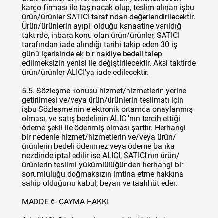
kargo firması ile taşınacak olup, teslim alınan işbu
ürün/ürünler SATICI tarafından değerlendirilecektir.
Ürün/ürünlerin ayıplı olduğu kanaatine varıldığı
taktirde, ihbara konu olan ürün/ürünler, SATICI
tarafından iade alındığı tarihi takip eden 30 iş
günü içerisinde ek bir nakliye bedeli talep
edilmeksizin yenisi ile değiştirilecektir. Aksi taktirde
ürün/ürünler ALICI'ya iade edilecektir.
5.5. Sözleşme konusu hizmet/hizmetlerin yerine
getirilmesi ve/veya ürün/ürünlerin teslimatı için
işbu Sözleşme'nin elektronik ortamda onaylanmış
olması, ve satış bedelinin ALICI'nın tercih ettiği
ödeme şekli ile ödenmiş olması şarttır. Herhangi
bir nedenle hizmet/hizmetlerin ve/veya ürün/
ürünlerin bedeli ödenmez veya ödeme banka
nezdinde iptal edilir ise ALICI, SATICI'nın ürün/
ürünlerin teslimi yükümlülüğünden herhangi bir
sorumluluğu doğmaksızın imtina etme hakkına
sahip olduğunu kabul, beyan ve taahhüt eder.
MADDE 6- CAYMA HAKKI