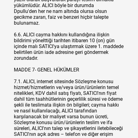
yükümlüdür. ALICI böyle bir durumda
Dpullu'den her ne nam altında olursa olsun
gecikme zararı, faiz ve benzeri hiçbir talepte
bulunamaz.
6.6. ALICI cayma hakkını kullandığına ilişkin
bildirimi yönelttiği tarihten itibaren 10 (on) gün
içinde malı SATICI'ya ulaştırmak üzere 1. maddede
belirtilen ürün iade adresine geri göndermek
zorundadır.
MADDE 7- GENEL HÜKÜMLER
7.1. ALICI, internet sitesinde Sözleşme konusu
hizmet/hizmetlerin ve/veya ürün/ürünlerin temel
nitelikleri, KDV dahil satış fiyatı, SATICI'nın fiyat
dahil tüm taahhütlerinin geçerlilik süresi ve ödeme
şekli ile teslimata ilişkin ön bilgileri; cayma hakkı
ve nasıl kullanılacağı, ALICI tarafından
karşılanacak bir maliyet varsa bunun ücreti,
Sözleşme konusu ürün/ürünlerin teslim ve ifa
süreleri, ALICI'nın talep ve şikayetlerini iletebileceği
SATICI'nın açık adres – telefon ve diğer erişim