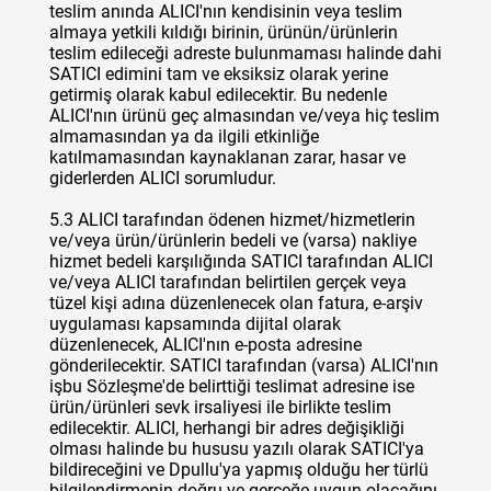
teslim anında ALICI'nın kendisinin veya teslim
almaya yetkili kıldığı birinin, ürünün/ürünlerin
teslim edileceği adreste bulunmaması halinde dahi
SATICI edimini tam ve eksiksiz olarak yerine
getirmiş olarak kabul edilecektir. Bu nedenle
ALICI'nın ürünü geç almasından ve/veya hiç teslim
almamasından ya da ilgili etkinliğe
katılmamasından kaynaklanan zarar, hasar ve
giderlerden ALICI sorumludur.
5.3 ALICI tarafından ödenen hizmet/hizmetlerin
ve/veya ürün/ürünlerin bedeli ve (varsa) nakliye
hizmet bedeli karşılığında SATICI tarafından ALICI
ve/veya ALICI tarafından belirtilen gerçek veya
tüzel kişi adına düzenlenecek olan fatura, e-arşiv
uygulaması kapsamında dijital olarak
düzenlenecek, ALICI'nın e-posta adresine
gönderilecektir. SATICI tarafından (varsa) ALICI'nın
işbu Sözleşme'de belirttiği teslimat adresine ise
ürün/ürünleri sevk irsaliyesi ile birlikte teslim
edilecektir. ALICI, herhangi bir adres değişikliği
olması halinde bu hususu yazılı olarak SATICI'ya
bildireceğini ve Dpullu'ya yapmış olduğu her türlü
bilgilendirmenin doğru ve gerçeğe uygun olacağını,