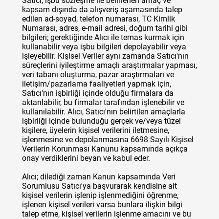
Satıcı, işbu sözleşme ile belirlenen amaç ve
kapsam dışında da alışveriş aşamasında talep
edilen ad-soyad, telefon numarası, TC Kimlik
Numarası, adres, e-mail adresi, doğum tarihi gibi
bilgileri; gerektiğinde Alıcı ile temas kurmak için
kullanabilir veya işbu bilgileri depolayabilir veya
işleyebilir. Kişisel Veriler aynı zamanda Satıcı'nın
süreçlerini iyileştirme amaçlı araştırmalar yapması,
veri tabanı oluşturma, pazar araştırmaları ve
iletişim/pazarlama faaliyetleri yapmak için,
Satıcı'nın işbirliği içinde olduğu firmalara da
aktarılabilir, bu firmalar tarafından işlenebilir ve
kullanılabilir. Alıcı, Satıcı'nın belirtilen amaçlarla
işbirliği içinde bulunduğu gerçek ve/veya tüzel
kişilere, üyelerin kişisel verilerini iletmesine,
işlenmesine ve depolanmasına 6698 Sayılı Kişisel
Verilerin Korunması Kanunu kapsamında açıkça
onay verdiklerini beyan ve kabul eder.
Alıcı; dilediği zaman Kanun kapsamında Veri
Sorumlusu Satıcı'ya başvurarak kendisine ait
kişisel verilerin işlenip işlenmediğini öğrenme,
işlenen kişisel verileri varsa bunlara ilişkin bilgi
talep etme, kişisel verilerin işlenme amacını ve bu