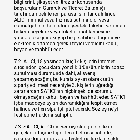
bilgilerini, şikayet ve itirazlar konusunda
başvuruların Gümrük ve Ticaret Bakanlığı
tarafından belirlenen parasal sınırlar dahilinde
ALICI'nın mal veya hizmeti satın aldığı veya
ikametgâhının bulunduğu yerdeki tüketici sorunları
hakem heyetine veya tüketici mahkemesine
yapılabileceğini okuyup bilgi sahibi olduğunu ve
elektronik ortamda gerekli teyidi verdiğini kabul,
beyan ve taahhüt eder.
7.2. ALICI, 18 yaşından küçük kişilerin internet
sitesinden, çocuklara yönelik ürün/ürünlerin satışa
sunulması durumunda dahi, alışveriş
yapamayacağını, bu kurala aykırı olarak ürün
sipariş edilmesi nedeniyle 3. kişilerin uğradığı
zararlardan SATICI'nın hiçbir şekilde sorumlu
olmayacağını kabul, beyan ve taahhüt eder. SATICI
işbu maddeye aykırı davranıldığını tespit etmesi
halinde verilen siparişi iptal ederek, Sözleşme'yi
feshetme hakkına sahiptir.
7.3. SATICI, ALICI'nın vermiş olduğu bilgilerin
gerçekle örtüşmediğini tespit etmesi halinde,
siparişi dondurma ya da feshetme hakkını saklı