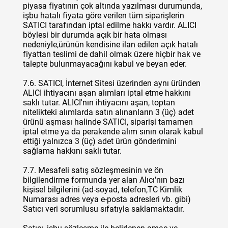
piyasa fiyatının çok altında yazılması durumunda,
işbu hatalı fiyata göre verilen tüm siparişlerin
SATICI tarafından iptal edilme hakkı vardır. ALICI
böylesi bir durumda açık bir hata olması
nedeniyle,ürünün kendisine ilan edilen açık hatalı
fiyattan teslimi de dahil olmak üzere hiçbir hak ve
talepte bulunmayacağını kabul ve beyan eder.
7.6. SATICI, İnternet Sitesi üzerinden aynı üründen
ALICI ihtiyacını aşan alımları iptal etme hakkını
saklı tutar. ALICI'nın ihtiyacını aşan, toptan
nitelikteki alımlarda satın alınanların 3 (üç) adet
ürünü aşması halinde SATICI, siparişi tamamen
iptal etme ya da perakende alım sınırı olarak kabul
ettiği yalnızca 3 (üç) adet ürün gönderimini
sağlama hakkını saklı tutar.
7.7. Mesafeli satış sözleşmesinin ve ön
bilgilendirme formunda yer alan Alıcı'nın bazı
kişisel bilgilerini (ad-soyad, telefon,TC Kimlik
Numarası adres veya e-posta adresleri vb. gibi)
Satıcı veri sorumlusu sıfatıyla saklamaktadır.