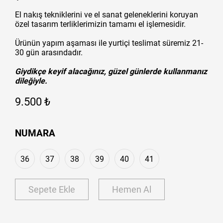
El nakış tekniklerini ve el sanat geleneklerini koruyan
özel tasarım terliklerimizin tamamı el işlemesidir.
Ürünün yapım aşaması ile yurtiçi teslimat süremiz 21-
30 gün arasındadır.
Giydikçe keyif alacağınız, güzel günlerde kullanmanız
dileğiyle.
9.500 ₺
NUMARA
36
37
38
39
40
41
Sepete Ekle
Hemen Al